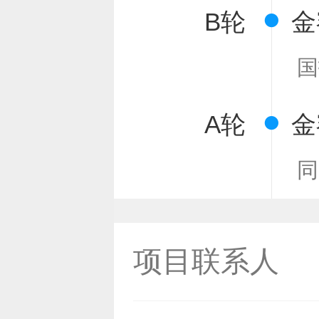
B轮
金
国
A轮
金
同
项目联系人