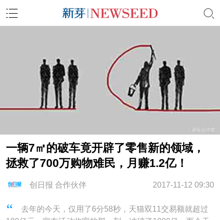
一辆7㎡的破车竟开辟了零售新的领域，
拯救了700万购物难民，月赚1.2亿！
创日报 合作伙伴
2017-11-12 09:30
去年的今天，仅用了6分58秒，天猫双11交易额就超过