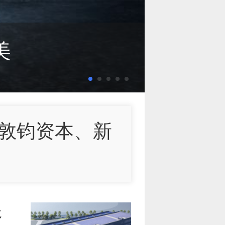
美
公司赴港IPO
加速洗牌
美
的今天与未来
，敦钧资本、新
者」完成数千万
资