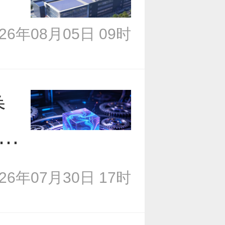
026年08月05日 09时
金战略融资
券
能」完成A轮融
账
026年07月30日 17时
的今天与未来