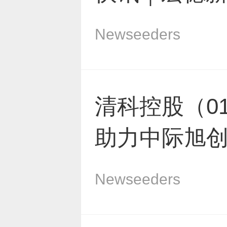
元
Newseeders
宸
清科控股（01
商
助力中际旭
资
簿管理人及
Newseeders
圆