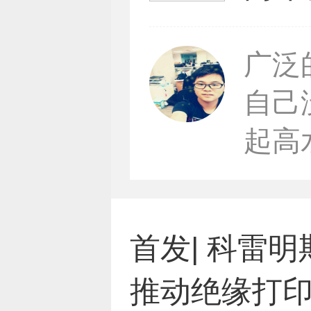
广泛
自己
起高水
首发| 科雷
推动绝缘打