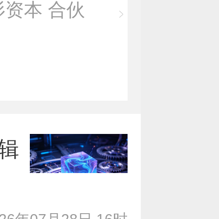
杉资本 合伙
辑