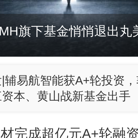
，六翼资本领投
一家旅行社
VMH旗下基金悄悄退出丸
，刘诗诗赵丽颖入股的这家
编一个家电零售商
赴美IPO，国内共享办公
一家旅行社
VMH旗下基金悄悄退出丸
桌研讨：光的方向-光子科技
发|辅易航智能获A+轮投资
江资本、黄山战新基金出手
业载人航天科技企业「穿越
材完成超亿元A+轮融