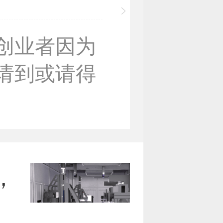
创业者因为
请到或请得
，