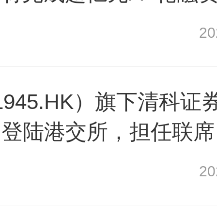
天使+轮融资
2
境科技完成新一轮数千万美
945.HK）旗下清科证
用洗碗机租赁平台「小格智
创登陆港交所，担任联席
，六翼资本领投
联席牵头经办人
2
桌研讨：光的方向-光子科技