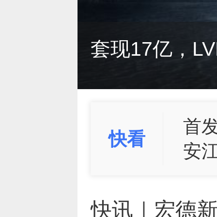
资
滴滴悄悄成立
套现17亿，L
曾估值18亿
京东，刚刚收
筑梦之星准备
滴滴悄悄成立
套现17亿，L
圆
首
快看
安
商
快讯｜宏德新