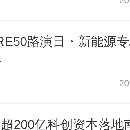
2
TURE50路演日・新能源
办
2
超200亿科创资本落地