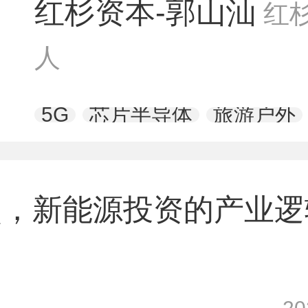
红杉资本-郭山汕
红
人
5G
芯片半导体
旅游户外
点，新能源投资的产业逻