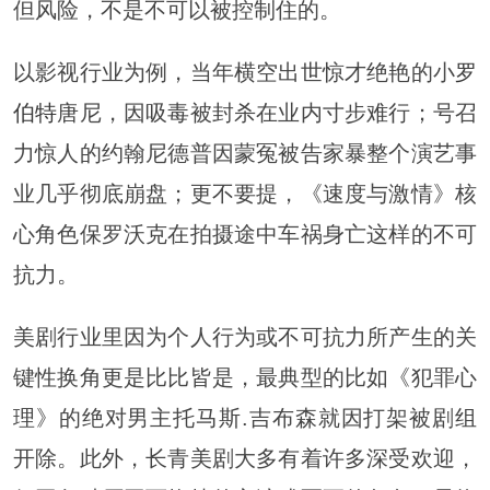
但风险，不是不可以被控制住的。
以影视行业为例，当年横空出世惊才绝艳的小
罗
伯特
唐尼，因吸毒被封杀在业内寸步难行；号召
力惊人的约翰尼德普因蒙冤被告家暴整个演艺事
业几乎彻底崩盘；更不要提，《速度与激情》核
心角色保罗沃克在拍摄途中车祸身亡这样的不可
抗力。
美剧行业里因为个人行为或不可抗力所产生的关
键性换角更是比比皆是，最典型的比如《犯罪心
理》的绝对男主托马斯.吉布森就因打架被剧组
开除。此外，长青美剧大多有着许多深受欢迎，