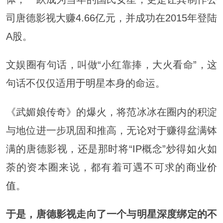
司唐德影视大赚4.66亿元，并成功在2015年登陆
A股。
文娱圈有句话，叫做“小红靠捧，大火看命”，这
句话不仅仅适用
于明
星本身的命运。
《武媚娘传奇》的爆火，将范冰冰在圈内的积淀
与地位进一步巩固和推高，无论对于赚得盆满钵
满的唐德影视，还是那时将“IP概念”炒得如火如
荼的资本圈来说，都有着可遇不可求的
商业价
值
。
于是，唐德影视走向了一个与明星深度绑定的不