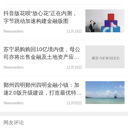
抖音版花呗“放心花”正在内测，
字节跳动加速构建金融版图
Newseeders
11月19日
苏宁易购购回10亿境内债，母公
司亦将出售金融及土地资产应对
偿债压力
Newseeders
11月16日
鄞州四明鄞州四明金融小镇：加
速2.0版升级建设，打造最优特色
小镇
Newseeders
11月02日
网友评论