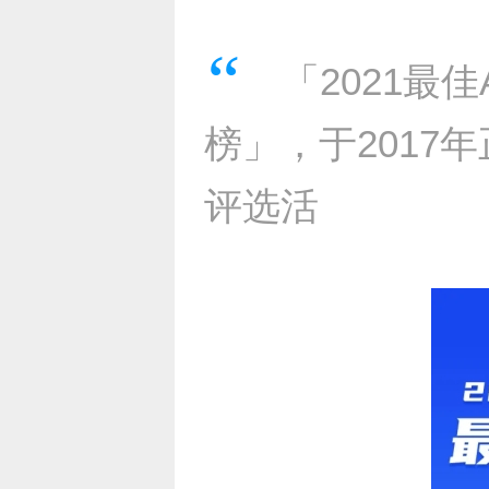
「2021最
榜」，于201
评选活