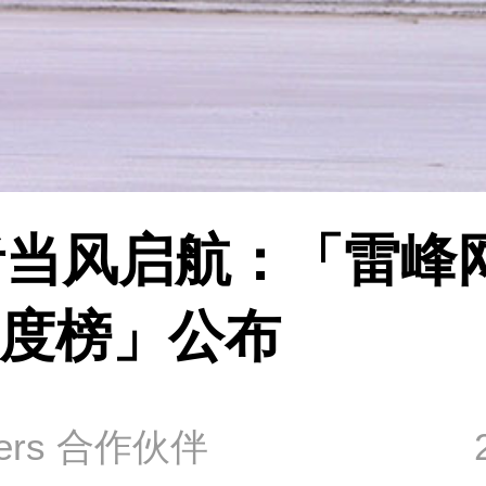
者当风启航：「雷峰网
年度榜」公布
ders 合作伙伴