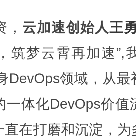
资，
云加速创始人
王
，筑梦云霄再加速”,
跻身DevOps领域，从
一体化DevOps价
一直在打磨和沉淀，为