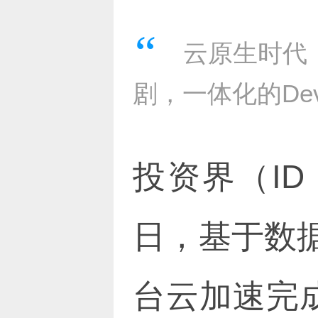
云原生时代
剧，一体化的De
投资界（ID：
日，基于数
台云加速完