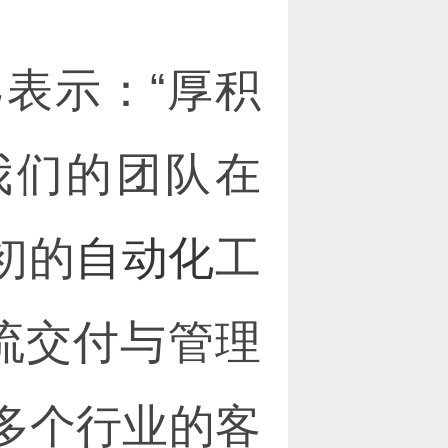
勇
表示：“厚积
我们的团队在
最初的
自动化
工
值流交付与管理
多个行业的客