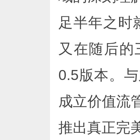
足半年之时
又在随后的
0.5版本
成立价值流
推出真正完