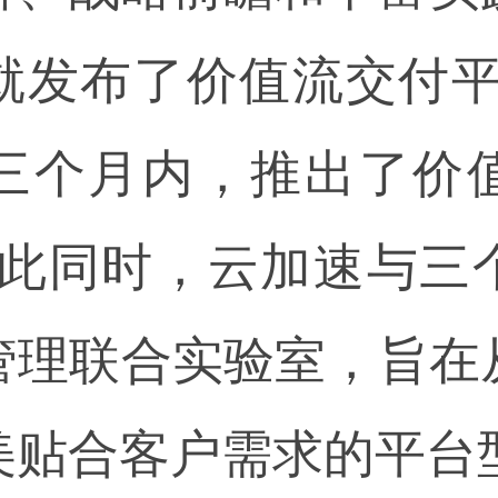
就发布了价值流交付平台
三个月内，推出了价
。与此同时，云加速与三
管理联合实验室，旨在
美贴合客户需求的平台