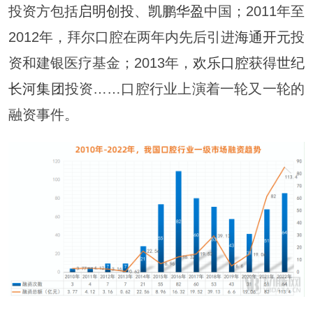
投资方包括
启明创投
、
凯鹏华盈
中国；2011年至
2012年，拜尔口腔在两年内先后引进
海通开元
投
资和建银医疗基金；2013年，
欢乐口腔
获得
世纪
长河集团
投资……口腔行业上演着一轮又一轮的
融资事件。