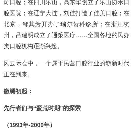
涛口腔；在四川乐山，高东华创立了乐山协禾口
腔医院；在辽宁大连，
刘佳
打造了佳美口腔；在
北京，邹其芳开办了
瑞尔齿科
诊所；在浙江杭
州，吕建明成立了
通策医疗
……全国各地的民办
类口腔机构逐渐兴起。
风云际会中，一个属于民营口腔行业的崭新时代
正在到来。
微澜初起：
先行者们与“蛮荒时期”的探索
（1993年-2000年）