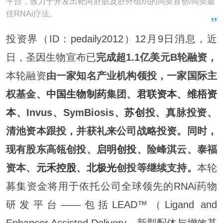
平台，致力于开发出靶向肝脏及肝外组织的同类首创/同类最
佳RNAi疗法。
投资界（ID：pedaily2012）12月9日消息，近
日，圣因生物宣布已
完成超1.1亿美元B轮融资，
本轮融资
由一家知名产业机构领投，一家国际主
权基金、
中国生物制药
集团、
君联资本
、
维梧资
本
、Invus、SymBiosis、
苏创
投、真脉投资、
清池资本跟投，并获礼来公司战略投资。同时，
现有股东高瓴创投、
启明创投
、险峰淇云、泰福
资本、
元禾控股
、
北极光
创投等继续支持。
本轮
募集资金将用于依托公司全球领先的RNAi药物
研发平台——包括LEAD™（Ligand and