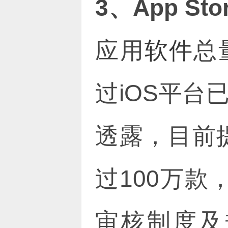
3、App Sto
应用
软件
总
过iOS平台
透露，目前提
过100万款
审核制度及