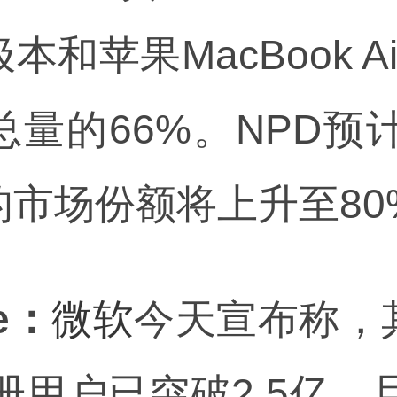
和苹果MacBook Ai
量的66%。NPD预计
的市场份额将上升至80
ve：
微软
今天宣布称，
e 注册用户已突破2.5亿，