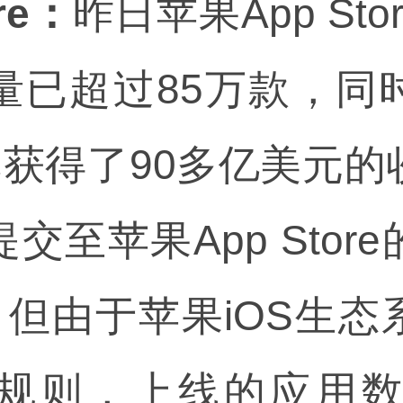
re：
昨日苹果App St
量已超过85万款，同
已获得了90多亿美元
交至苹果App Stor
，但由于苹果iOS生
规则，上线的应用数