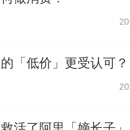
2
谁的「低价」更受认可？
2
，救活了阿里「嫡长子」