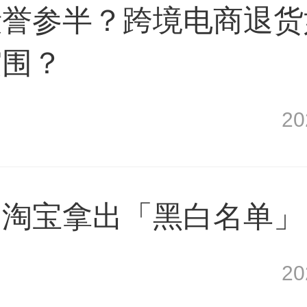
毁誉参半？跨境电商退货
突围？
2
，淘宝拿出「黑白名单」
2