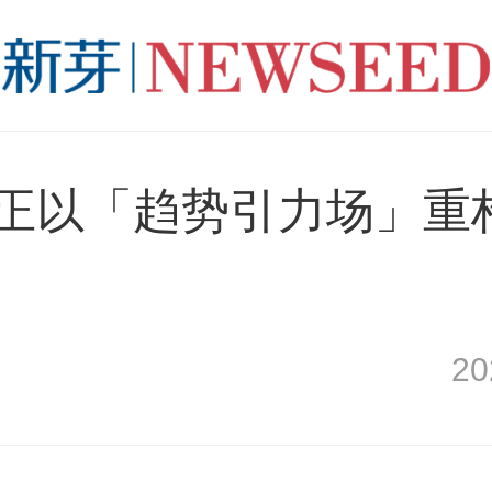
P，正以「趋势引力场」重
2