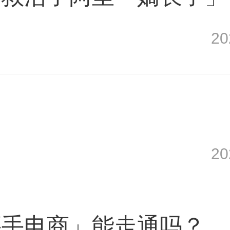
2
了
2
买手电商」能走通吗？