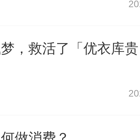
2
钱梦，救活了「优衣库贵
2
如何做消费？