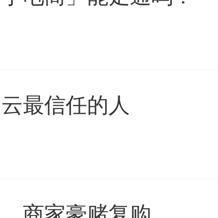
马云最信任的人
幕，商家豪赌复购