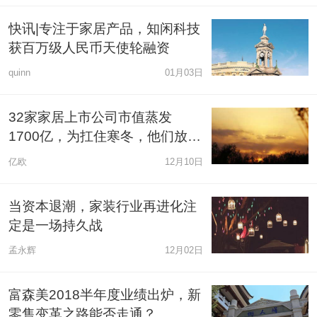
快讯|专注于家居产品，知闲科技
获百万级人民币天使轮融资
quinn
01月03日
32家家居上市公司市值蒸发
1700亿，为扛住寒冬，他们放大
招了！
亿欧
12月10日
当资本退潮，家装行业再进化注
定是一场持久战
孟永辉
12月02日
富森美2018半年度业绩出炉，新
零售变革之路能否走通？