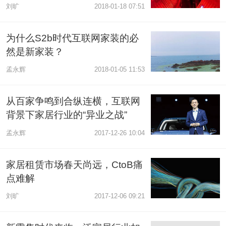
刘旷
2018-01-18 07:51
为什么S2b时代互联网家装的必
然是新家装？
孟永辉
2018-01-05 11:53
从百家争鸣到合纵连横，互联网
背景下家居行业的“异业之战”
孟永辉
2017-12-26 10:04
家居租赁市场春天尚远，CtoB痛
点难解
刘旷
2017-12-06 09:21