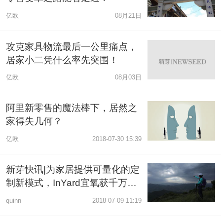
亿欧
08月21日
攻克家具物流最后一公里痛点，
居家小二凭什么率先突围！
亿欧
08月03日
阿里新零售的魔法棒下，居然之
家得失几何？
亿欧
2018-07-30 15:39
新芽快讯|为家居提供可量化的定
制新模式，InYard宜氧获千万级
人民币 Pre-A 轮融资
quinn
2018-07-09 11:19