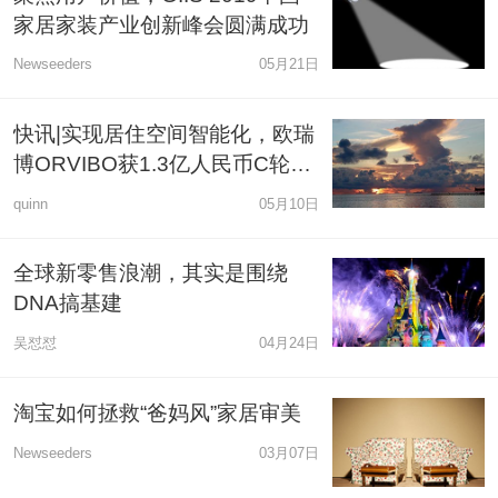
家居家装产业创新峰会圆满成功
Newseeders
05月21日
快讯|实现居住空间智能化，欧瑞
博ORVIBO获1.3亿人民币C轮融
资
quinn
05月10日
全球新零售浪潮，其实是围绕
DNA搞基建
吴怼怼
04月24日
淘宝如何拯救“爸妈风”家居审美
Newseeders
03月07日