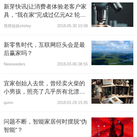
新芽快讯|让消费者体验老客户家
具，“我在家”完成过亿元A2 轮融
资
甩饼姐姐shirley
2018-05-30 10:09
新零售时代，互联网巨头会是最
后赢家吗？
Newseeders
2018-03-06 08:55
宜家创始人去世，曾经卖火柴的
小男孩，照亮了几乎所有北漂的
家
quinn
2018-01-29 15:05
问题不断，智能家居何时摆脱“伪
智能”？