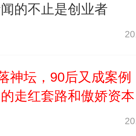
新闻的不止是创业者
2
跌落神坛，90后又成案例
们的走红套路和傲娇资本
2