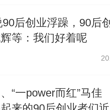
说90后创业浮躁，90后
成辉等：我们好着呢
2
“一power而红”马佳
起来的90后创业者们