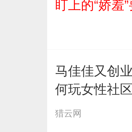
盯上的“娇羞
马佳佳又创
何玩女性社区“H
猎云网