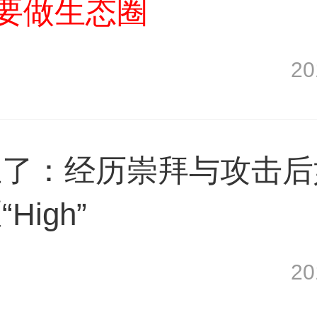
”要做生态圈
2
业了：经历崇拜与攻击后
igh”
2