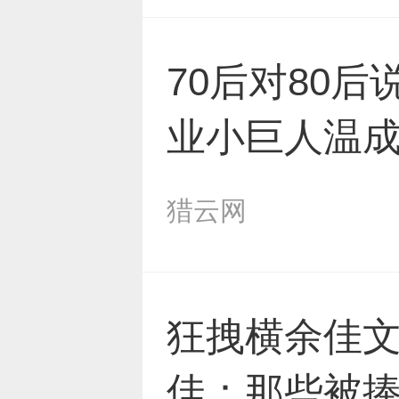
70后对80后
业小巨人温
猎云网
狂拽横余佳文、
佳：那些被捧