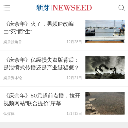
《庆余年》火了，男频IP改编
由“死”而“生”
娱乐独角兽
12月28日
《庆余年》亿级损失盗版背后：
是泄愤式传播还是产业链猖獗？
娱乐资本论
12月21日
《庆余年》50元超前点播，拉开
视频网站“联合提价”序幕
钛媒体
12月13日