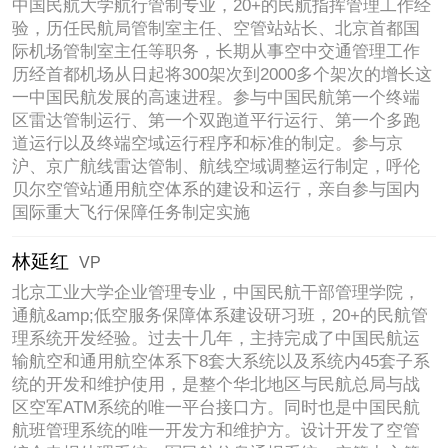
中国民航大学航行管制专业，20+的民航指挥管理工作经
验，历任民航局管制室主任、空管站站长、北京首都国
际机场管制室主任等职务，长期从事空中交通管理工作
历经首都机场从日起将300架次到2000多个架次的增长这
一中国民航发展的高速进程。参与中国民航第一个终端
区雷达管制运行、第一个双跑道平行运行、第一个多跑
道运行以及终端空域运行程序和标准的制定。参与京
沪、京广航线雷达管制、航线空域调整运行制定，呼伦
贝尔空管站通用航空体系的建设和运行，亲自参与国内
国际重大飞行保障任务制定实施
林延红
VP
北京工业大学企业管理专业，中国民航干部管理学院，
通航&amp;低空服务保障体系建设研习班，20+的民航管
理系统开发经验。过去十几年，主持完成了中国民航运
输航空和通用航空体系下8套大系统以及系统内45套子系
统的开发和维护使用，是整个华北地区与民航总局与战
区空军ATM系统的唯一平台接口方。同时也是中国民航
航班管理系统的唯一开发方和维护方。设计开发了空管