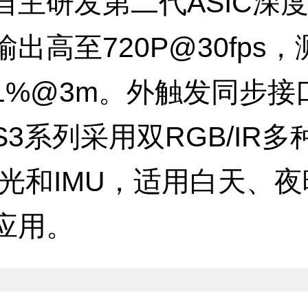
自主研发第二代ASIC深
出高至720P@30fps，
1%@3m。外触发同步接
3系列采用双RGB/IR
补光和IMU，适用白天、
应用。