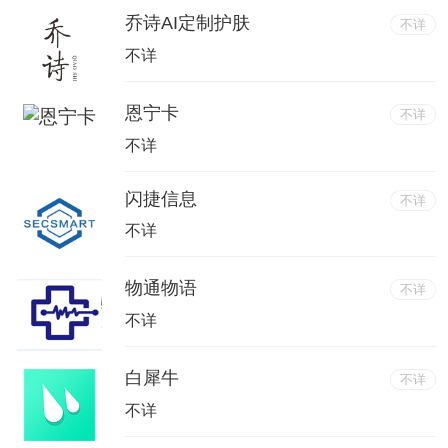
乔诗AI定制护肤
不详
不详
恩宁卡
不详
不详
闪捷信息
不详
不详
物通物语
不详
不详
白犀牛
不详
不详