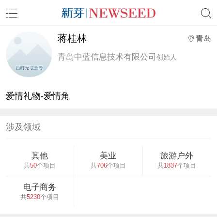
蒋桂林
青岛
青岛中蓝信息技术有限公司
创始人
爱情礼物-爱情角
涉及领域
其他
美业
旅游户外
共
50
个项目
共
706
个项目
共
1837
个项目
电子商务
共
5230
个项目