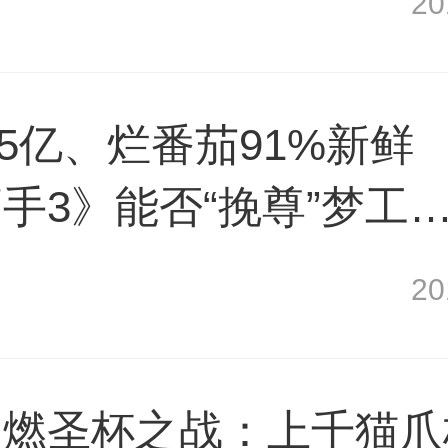
2
.5亿、烂番茄91%新鲜
手3》能否“挽尊”梦工
2
点燃圣杯之战：上千猫爪