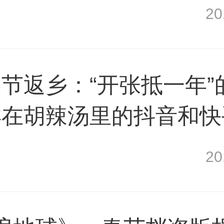
2
节返乡：“开张抵一年”
徉在胡辣汤里的抖音和快
2