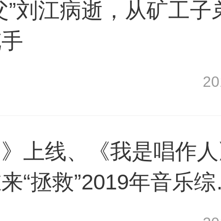
父”刘江病逝，从矿工子
舵手
2
创》上线、《我是唱作人
“拯救”2019年音乐综