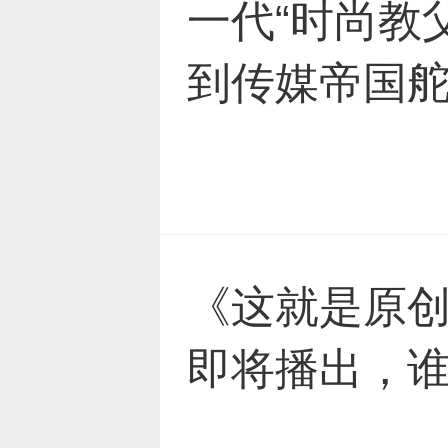
一代“时尚教
到传媒帝国
《这就是原
即将播出，谁来
艺？