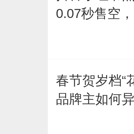
0.07秒售
春节贺岁档“
品牌主如何