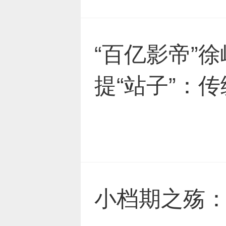
“百亿影帝”
提“站子”：
小档期之殇：