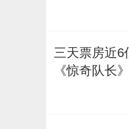
三天票房近6
《惊奇队长》
10亿+？