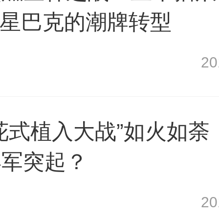
空，星巴克的潮牌转型
2
花式植入大战”如火如荼
异军突起？
2