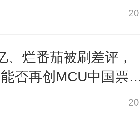
2
亿、烂番茄被刷差评，
能否再创MCU中国票
2